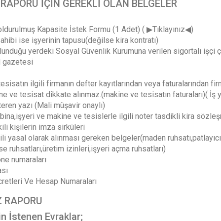
 RAPORU İÇİN GEREKLİ OLAN BELGELER
ldurulmuş Kapasite İstek Formu (1 Adet) ( ▶Tıklayınız◀)
hibi ise işyerinin tapusu(değilse kira kontratı)
lunduğu yerdeki Sosyal Güvenlik Kurumuna verilen sigortalı işçi ça
l gazetesi
sisatın ilgili firmanın defter kayıtlarından veya faturalarından fir
 ve tesisat dikkate alınmaz.(makine ve tesisatın faturaları)( İş 
eren yazı (Mali müşavir onaylı)
 bina,işyeri ve makine ve tesislerle ilgili noter tasdikli kira sözle
li kişilerin imza sirküleri
ili yasal olarak alınması gereken belgeler(maden ruhsatı,patlayıcı sa
 ruhsatları,üretim izinleri,işyeri açma ruhsatları)
one numaraları
ası
retleri Ve Hesap Numaraları
Z RAPORU
in İstenen Evraklar;