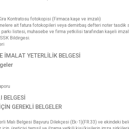
ira Kontratosu fotokopisi (Firmaca kaşe ve imzalı)
elere ait fatura fotokopileri veya demirbaş defteri noter tasdik 
parkı listesi, muhasebe ve firma yetkilisi tarafından kaşeli imzal
 SSK Bildirgesi.
eri
E İMALAT YETERLİLİK BELGESİ
lgeler
aporu
I BELGESİ
ÇİN GEREKLİ BELGELER
Yerli Malı Belgesi Başvuru Dilekçesi (Ek-1)(FR.33) ve ekindeki bel
 için, üreticiyi temsil ve ilzama yetkili kişi/kişilerin imza sirküleri