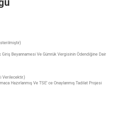
üğü
terilmiştir)
mrük Giriş Beyannamesi Ve Gümrük Vergisinin Ödendiğine Dair
 Verilecektir.)
Firmaca Hazırlanmış Ve TSE' ce Onaylanmış Tadilat Projesi