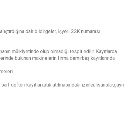
lıştırdığına dair bildirgeler, işyeri SSK numarası
manın mülkiyetinde olup olmadığı tespit edilir. Kayıtlarda
yerinde bulunan makinelerin firma demirbaş kayıtlarında
şmeleri
rf defteri kayıtları,atık atılmasındaki izinler,lisanslar,gayri