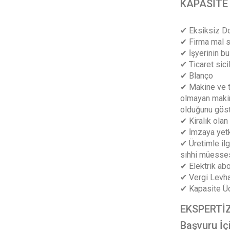
KAPASİTE
✔ Eksiksiz Do
✔ Firma mal sa
✔ İşyerinin bu
✔ Ticaret sici
✔ Blanço
✔ Makine ve te
olmayan makine
olduğunu göst
✔ Kiralık olan
✔ İmzaya yetki
✔ Üretimle ilg
sıhhi müessese
✔ Elektrik ab
✔ Vergi Levh
✔ Kapasite Üc
EKSPERTİ
Başvuru İç