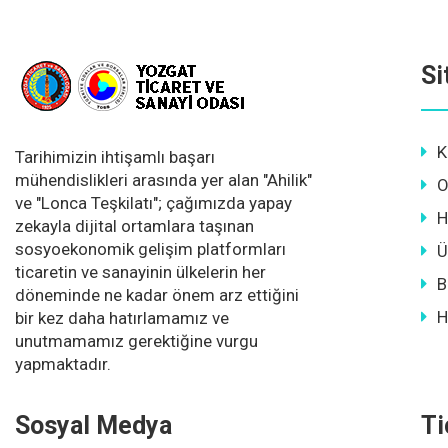
Si
K
Tarihimizin ihtişamlı başarı
mühendislikleri arasında yer alan "Ahilik"
O
ve "Lonca Teşkilatı"; çağımızda yapay
H
zekayla dijital ortamlara taşınan
sosyoekonomik gelişim platformları
Ü
ticaretin ve sanayinin ülkelerin her
B
döneminde ne kadar önem arz ettiğini
H
bir kez daha hatırlamamız ve
unutmamamız gerektiğine vurgu
yapmaktadır.
Sosyal Medya
Ti