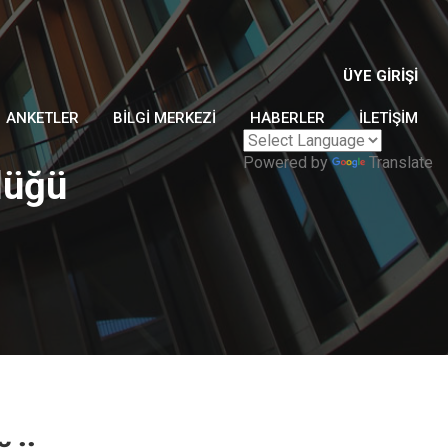
ÜYE GIRIŞI
ANKETLER
BILGI MERKEZI
HABERLER
İLETIŞIM
Powered by
Translate
lüğü