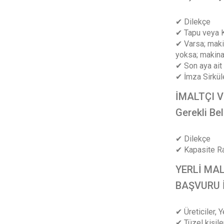
✔ Dilekçe
✔ Tapu veya K
✔ Varsa; makin
yoksa; makina 
✔ Son aya ait
✔ İmza Sirkül
İMALTÇI V
Gerekli Be
✔ Dilekçe
✔ Kapasite R
YERLİ MAL
BAŞVURU İ
✔ Üreticiler, 
✔ Tüzel kişiler