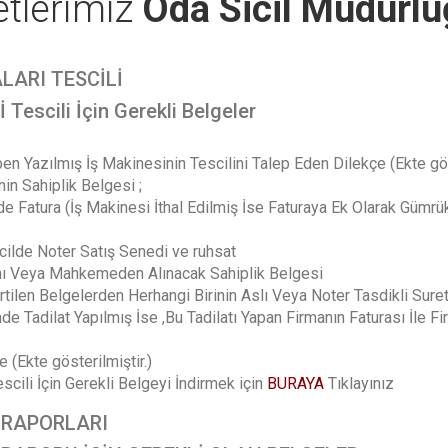
tlerimiz
Oda Sicil Müdürl
LARI TESCİLİ
 Tescili İçin Gerekli Belgeler
en Yazılmış İş Makinesinin Tescilini Talep Eden Dilekçe (Ekte gös
in Sahiplik Belgesi ;
erde Fatura (İş Makinesi İthal Edilmiş İse Faturaya Ek Olarak Gü
scilde Noter Satış Senedi ve ruhsat
nı Veya Mahkemeden Alınacak Sahiplik Belgesi
irtilen Belgelerden Herhangi Birinin Aslı Veya Noter Tasdikli Sureti
e Tadilat Yapılmış İse ,Bu Tadilatı Yapan Firmanın Faturası İle 
 (Ekte gösterilmiştir.)
scili İçin Gerekli Belgeyi İndirmek için
BURAYA
Tıklayınız
 RAPORLARI