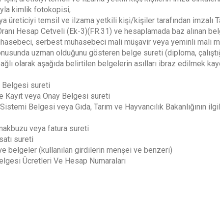
la kimlik fotokopisi,
ya üreticiyi temsil ve ilzama yetkili kişi/kişiler tarafından imzal
 Oranı Hesap Cetveli (Ek-3)(FR.31) ve hesaplamada baz alınan bel
asebeci, serbest muhasebeci mali müşavir veya yeminli mali müş
nusunda uzman olduğunu gösteren belge sureti (diploma, çalıştığı
ağlı olarak aşağıda belirtilen belgelerin asılları ibraz edilmek kayd
 Belgesi sureti
e Kayıt veya Onay Belgesi sureti
 Sistemi Belgesi veya Gıda, Tarım ve Hayvancılık Bakanlığının ilgil
akbuzu veya fatura sureti
atı sureti
ve belgeler (kullanılan girdilerin menşei ve benzeri)
Belgesi Ücretleri Ve Hesap Numaraları