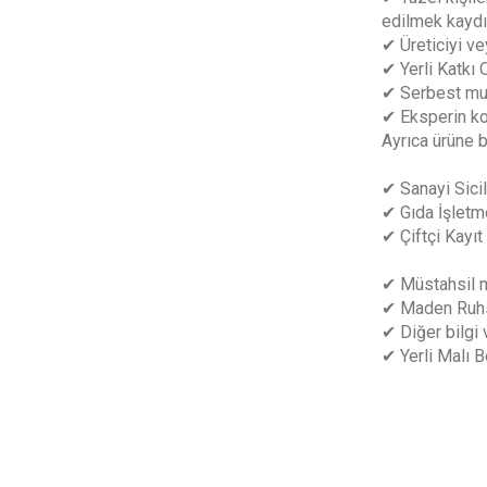
edilmek kaydıy
✔ Üreticiyi ve
✔ Yerli Katkı
✔ Serbest muh
✔ Eksperin ko
Ayrıca ürüne b
✔ Sanayi Sicil
✔ Gıda İşletm
✔ Çiftçi Kayıt
✔ Müstahsil m
✔ Maden Ruhs
✔ Diğer bilgi 
✔ Yerli Malı 