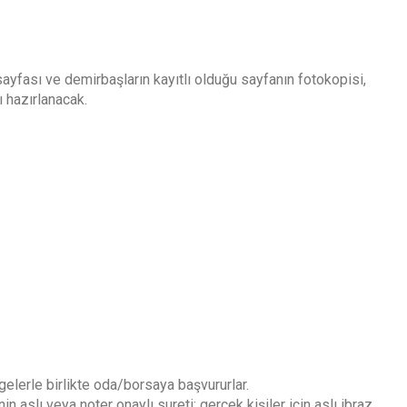
sayfası ve demirbaşların kayıtlı olduğu sayfanın fotokopisi,
ı hazırlanacak.
gelerle birlikte oda/borsaya başvururlar.
nin aslı veya noter onaylı sureti; gerçek kişiler için aslı ibraz