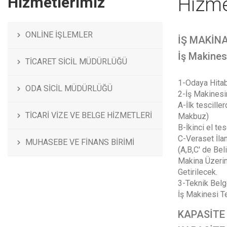
Hizmetlerimiz
Hizme
ONLİNE İŞLEMLER
İŞ MAKİNA
İş Makinesİ
TİCARET SİCİL MÜDÜRLÜĞÜ
1-Odaya Hitab
ODA SİCİL MÜDÜRLÜĞÜ
2-İş Makinesin
A-İlk tescill
TİCARİ VİZE VE BELGE HİZMETLERİ
Makbuz)
B-İkinci el te
C-Veraset İla
MUHASEBE VE FİNANS BİRİMİ
(A,B,C' de Bel
Makina Üzerind
Getirilecek.
3-Teknik Belge
İş Makinesi Te
KAPASİTE